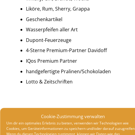
Liköre, Rum, Sherry, Grappa
Geschenkartikel
Wasserpfeifen aller Art
Dupont-Feuerzeuge
4-Sterne Premium-Partner Davidoff
IQos Premium Partner
handgefertigte Pralinen/Schokoladen
Lotto & Zeitschriften
Cookie-Zustimmung verwalten
Click & Collect
Um dir ein optimales Erlebnis zu bieten, verwenden wir Technologien wie
Cookies, um Geräteinformationen zu speichern und/oder darauf zuzugreifen
Online bestellen und bezahlen und vor Ort abholen.
Wenn du diesen Technologien zustimmst, können wir Daten wie das