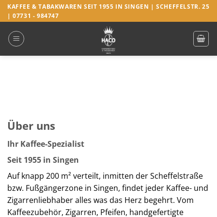
Zum
KAFFEE & TABAKWAREN SEIT 1955 IN SINGEN | SCHEFFELSTR. 25
| 07731 - 984747
Inhalt
springen
Über uns
Ihr Kaffee-Spezialist
Seit 1955 in Singen
Auf knapp 200 m² verteilt, inmitten der Scheffelstraße
bzw. Fußgängerzone in Singen, findet jeder Kaffee- und
Zigarrenliebhaber alles was das Herz begehrt. Vom
Kaffeezubehör, Zigarren, Pfeifen, handgefertigte